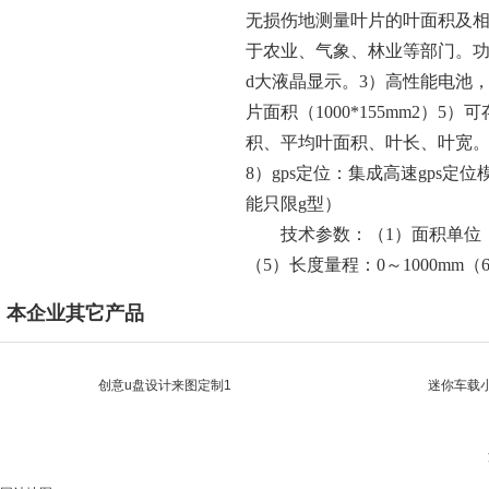
无损伤地测量叶片的叶面积及
于农业、气象、林业等部门。功
d大液晶显示。3）高性能电池
片面积（1000*155mm2）
积、平均叶面积、叶长、叶宽。7
8）gps定位：集成高速gps
能只限g型）
技术参数：（1）面积单位：c
（5）长度量程：0～1000mm
本企业其它产品
创意u盘设计来图定制1
迷你车载小