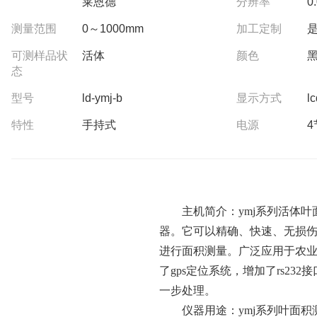
莱恩德
分辨率
0
测量范围
0～1000mm
加工定制
可测样品状
活体
颜色
态
型号
ld-ymj-b
显示方式
l
特性
手持式
电源
4
主机简介：ymj系列活体
器。它可以精确、快速、无损
进行面积测量。广泛应用于农
了gps定位系统，增加了rs2
一步处理。
仪器用途：ymj系列叶面