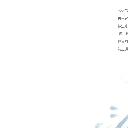
区委书
关事宜
做生意
“海上
世界的
海上通
凯发官网入口
关于中星光