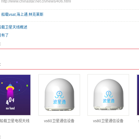
://www.chinastar.net.cn/news/406.html
：
船载vsat
,
海上通
,
林克莱斯
船载卫星天线概述
没有了
：
：
80船载卫星电视天线
vs60卫星通信设备
vs80卫星通信设备
：