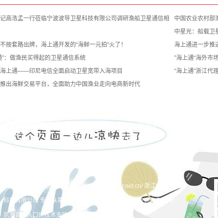
记高浩孟一行莅临宁波波导卫星科技有限公司调研渔船卫星通信相
中国农业农村部
中星光：船载卫
不按套路出牌，海上通开发的“海鲜一元拍”火了！
海上通进一步推
通”：做渔民买得起的卫星通信系统
”海上通“海外
海上通——印尼电信全面启动卫星宽带入海项目
“海上通”浙江
推出海鲜交易平台，全面助力中国渔业走向电商新时代
凯发官网入口的产品中心
新闻中心
凯发官网入口
凯发官网入口 copyright © http://www.chinastar.net.cn/ 浙江中星光电子
科技有限公司 专业从事于
海上通
,
林克莱克
,
船载vsat
, 欢迎来电咨询!
凯发官网入口的技术支持：