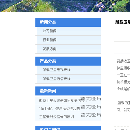
船载卫
新闻分类
公司新闻
行业新闻
发展方向
产品分类
要接收
位里接
船载卫星电视天线
一直在
船载卫星通信天线
技术相
个就是
最新新闻
船载卫星天线是如何接受信号...
船载的
“海上通”：做渔民买得起的...
面，就
卫星天线没信号的原因