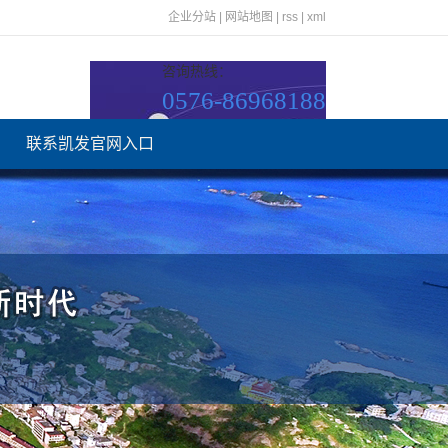
企业分站
|
网站地图
|
rss
|
xml
咨询热线：
0576-86968188
联系凯发官网入口