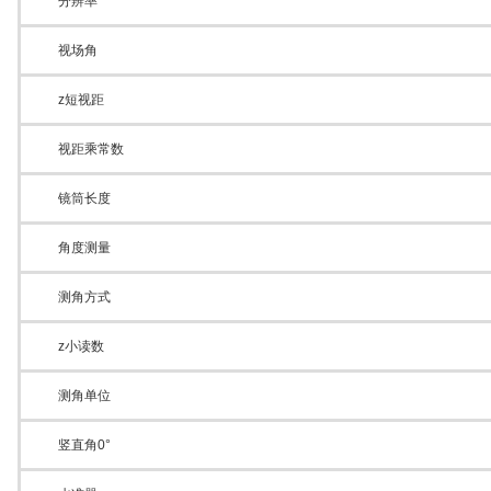
分辨率
视场角
z短视距
视距乘常数
镜筒长度
角度测量
测角方式
z小读数
测角单位
竖直角0°