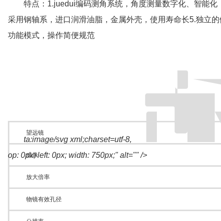
特点：
1.juedui编码测角系统，角度测量数字化、智能
采用钢轴系，进口润滑油脂，金属外壳，使用寿命长
5.独立
功能模式，操作简便规范
望远镜
ta:image/svg xml;charset=utf-8,
op: 0px; left: 0px; width: 750px;" alt="" />
成像
放大倍率
物镜有效孔径